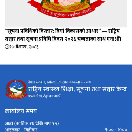
“सूचना प्रविधिको विस्तार: दिगो विकासको आधार” — राष्ट्रिय
सञ्चार तथा सूचना प्रविधि दिवस २०२६ भव्यताका साथ मनाऔँ।
१७ बैशाख, २०८३
नेपाल सरकार, स्वास्थ्य तथा खाद्य स्वच्छता मन्त्रालय
राष्ट्रिय स्वास्थ्य शिक्षा, सूचना तथा सञ्चार केन्द्र
पचली भैरव, टेकु काठमाडौं
कार्यालय समय
जाडो (कार्तिक १६ देखि माघ १५)
९:०० - ४:००
आइतबार - बिहीवार