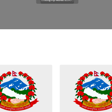
Loading PDF Worker CORS ...
Loading WEBGL 3D ...