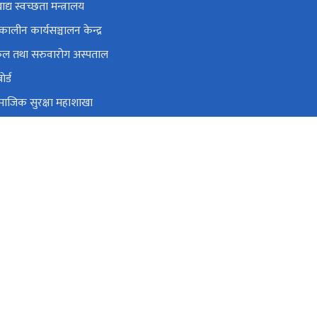
ाद्य स्वच्छता मन्त्रालय
ालीन कार्यसञ्चालन केन्द्र
पिकल तथा सरुवारोग अस्पताल
ेर्ड
सामाजिक सुरक्षा महाशाखा
था यौन रोग नियन्त्रण केन्द्र
वैकल्पिक चिकित्सा विभाग
cc.gov.np, nheicc.nepal@gmail.com
०१-५३५४६१३, ०१-५३५४२७१