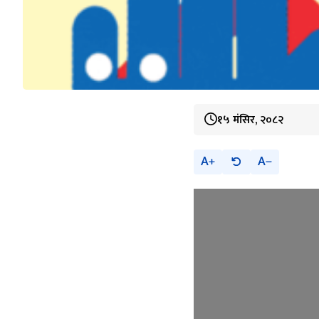
१५ मंसिर, २०८२
A
A