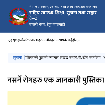
नेपाल सरकार, स्वास्थ्य तथा खाद्य स्वच्छता मन्त्रालय
राष्ट्रिय स्वास्थ्य शिक्षा, सूचना तथा सञ्चार
केन्द्र
पचली भैरव, टेकु काठमाडौं
गृह पृष्ठ
हाम्रोबारे
शाखाहरु
श्रोतहरु
सम्पर्क गर्नुहोस्
मुख्य नेभिगेसनमा जानुहोस्
सूचना
नसर्ने रोगहरूको पहिचान को लागि एक महिने अभियान: माघ 
पाठेघरको मुखको क्यान्सर विरुद्ध एच.पि.भी. खोप कार्यक्रम ,
मानसिक स्वास्थ्य सचेतना अभियान २०८२
लैंगिक हिंसा र एकद्वार सङ्कट व्यवस्थापन केन्द्र
सुर्तिजन्य पदार्थको बट्टा, प्याकेट, -यापर्स, पेटी तथा पार्सल, प
नसर्ने रोगहरु एक जानकारी पुस्तिका