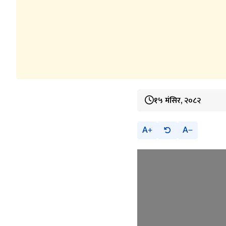
१५ मंसिर, २०८२
A
A