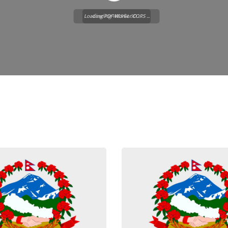
Loading PDF Worker CORS ...
Loading WEBGL 3D ...