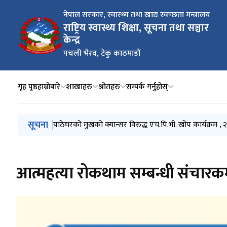
नेपाल सरकार, स्वास्थ्य तथा खाद्य स्वच्छता मन्त्रालय
राष्ट्रिय स्वास्थ्य शिक्षा, सूचना तथा सञ्चार
केन्द्र
पचली भैरव, टेकु काठमाडौं
गृह पृष्ठ
हाम्रोबारे
शाखाहरु
श्रोतहरु
सम्पर्क गर्नुहोस्
मुख्य नेभिगेसनमा जानुहोस्
सूचना
नसर्ने रोगहरूको पहिचान को लागि एक महिने अभियान: माघ 
पाठेघरको मुखको क्यान्सर विरुद्ध एच.पि.भी. खोप कार्यक्रम ,
मानसिक स्वास्थ्य सचेतना अभियान २०८२
लैंगिक हिंसा र एकद्वार सङ्कट व्यवस्थापन केन्द्र
सुर्तिजन्य पदार्थको बट्टा, प्याकेट, -यापर्स, पेटी तथा पार्सल, प
आत्महत्या रोकथाम सम्बन्धी संचारकर