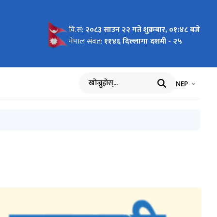
वि.सं:
२०८३ साउन २२ गते शुक्रबार, ०१:४८ बजे
: माघ
क्रम ,
वास्थ्य
 कृपया
्सल,
ै ८ वटा )
नेपाल संवत:
११४६ दिल्लागा दशमी - २५
कित गर्ने
भाषा चयन गर्नुह
भाषा प
NEP
खोज्नुहोस्