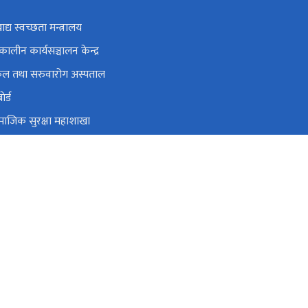
ाद्य स्वच्छता मन्त्रालय
ालीन कार्यसञ्चालन केन्द्र
पिकल तथा सरुवारोग अस्पताल
ेर्ड
सामाजिक सुरक्षा महाशाखा
था यौन रोग नियन्त्रण केन्द्र
वैकल्पिक चिकित्सा विभाग
cc.gov.np, nheicc.nepal@gmail.com
०१-५३५४६१३, ०१-५३५४२७१